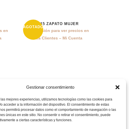
L815 ZAPATO MUJER
43%
AGOTADO
os en
Inicia sesión para ver precios en
a
Área Clientes – Mi Cuenta
CATEGORÍAS
Gestionar consentimiento
Mujer
 las mejores experiencias, utilizamos tecnologías como las cookies para
o acceder a la información del dispositivo. El consentimiento de estas
 nos permitirá procesar datos como el comportamiento de navegación o las
Hombre
ones únicas en este sitio. No consentir o retirar el consentimiento, puede
tivamente a ciertas características y funciones.
Outlet Hombre