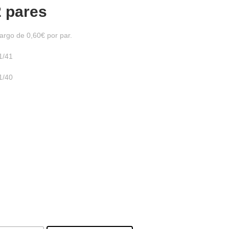
2 pares
argo de 0,60€ por par.
1/41
1/40
m