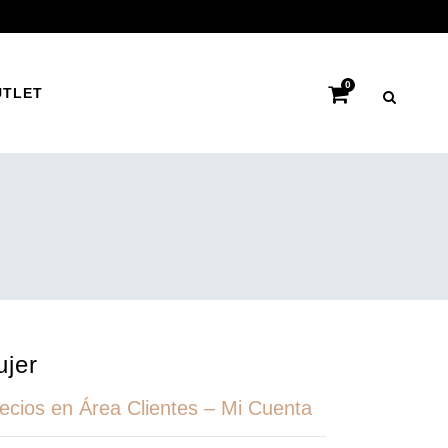
0
UTLET
ujer
recios en Área Clientes – Mi Cuenta