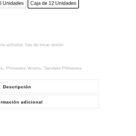
6 Unidades
Caja de 12 Unidades
os artículos, has de inicar sesión
es
,
Primavera Verano
,
Sandalia Primavera
Descripción
ormación adicional