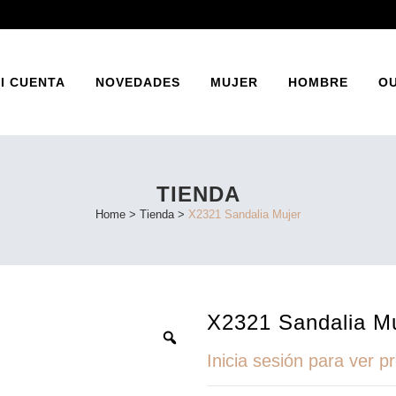
I CUENTA
NOVEDADES
MUJER
HOMBRE
O
TIENDA
INES
BAILARINA
Home
>
Tienda
>
X2321 Sandalia Mujer
ATOS
ZAPATO PRIMAVERA
SANDALIA PRIMAVERA
X2321 Sandalia M
Inicia sesión para ver p