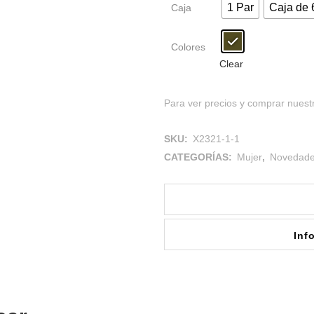
1 Par
Caja de 
Caja
Colores
Clear
Para ver precios y comprar nuestr
SKU:
X2321-1-1
CATEGORÍAS:
Mujer
,
Novedad
Inf