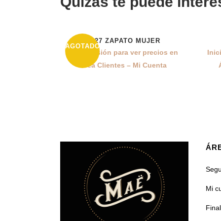
Quizás te puede intere
L827 ZAPATO MUJER
43%
AGOTADO
Inicia sesión para ver precios en
Inic
Área Clientes – Mi Cuenta
ÁRE
Segu
Mi c
Fina