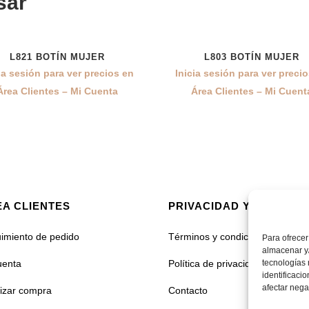
sar
L821 BOTÍN MUJER
L803 BOTÍN MUJER
ia sesión para ver precios en
Inicia sesión para ver preci
Área Clientes – Mi Cuenta
Área Clientes – Mi Cuent
A CLIENTES
PRIVACIDAD Y COOKIES
imiento de pedido
Términos y condiciones
Para ofrecer
almacenar y/
uenta
Política de privacidad
tecnologías
identificaci
afectar nega
lizar compra
Contacto