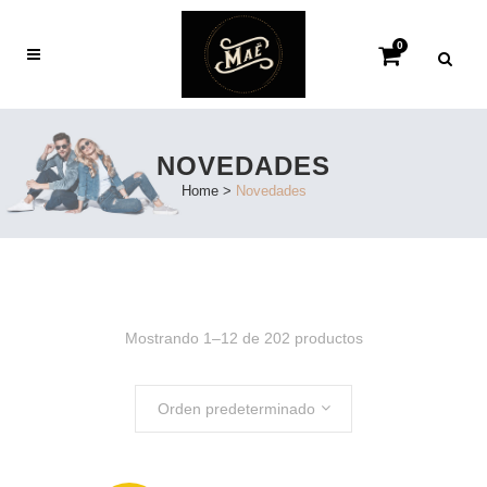
0
NOVEDADES
Home
>
Novedades
Mostrando 1–12 de 202 productos
Orden predeterminado