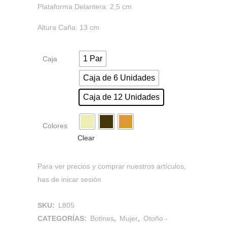
Plataforma Delantera: 2,5 cm
Altura Caña: 13 cm
1 Par
Caja
Caja de 6 Unidades
Caja de 12 Unidades
Colores
Clear
Para ver precios y comprar nuestros artículos,
has de inicar sesión
SKU:
L805
CATEGORÍAS:
Botines
,
Mujer
,
Otoño -