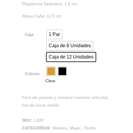
Plataforma Delantera: 1,5 cm
Altura Caña: 11,5 cm
1 Par
Caja
Caja de 6 Unidades
Caja de 12 Unidades
Colores
Clear
Para ver precios y comprar nuestros artículos,
has de inicar sesión
SKU:
L820
CATEGORÍAS:
Botines
,
Mujer
,
Otoño -