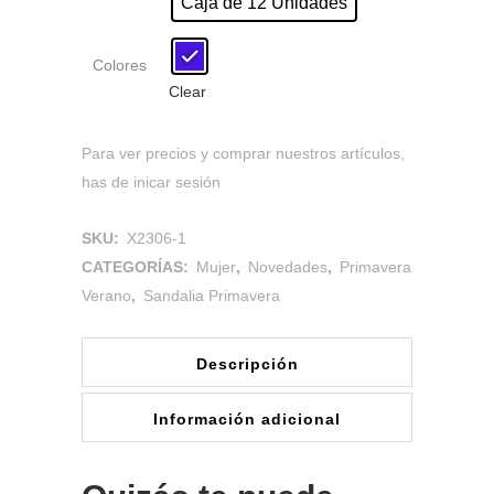
Caja de 12 Unidades
Colores
Clear
Para ver precios y comprar nuestros artículos,
has de inicar sesión
SKU:
X2306-1
CATEGORÍAS:
Mujer
,
Novedades
,
Primavera
Verano
,
Sandalia Primavera
Descripción
Información adicional