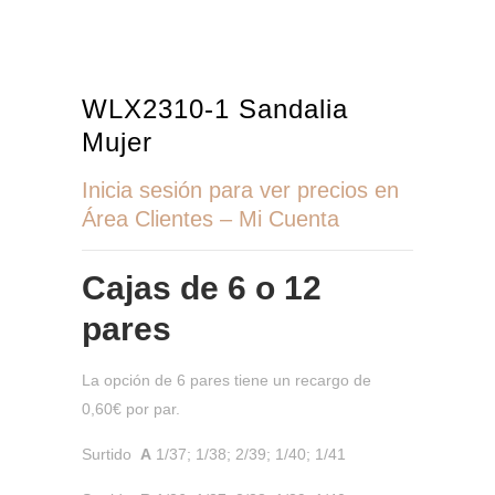
WLX2310-1 Sandalia
Mujer
Inicia sesión para ver precios en
Área Clientes – Mi Cuenta
Cajas de
6 o 12
pares
La opción de 6 pares tiene un recargo de
0,60€ por par.
Surtido
A
1/37; 1/38; 2/39; 1/40; 1/41