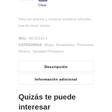
Clear
Para ver precios y comprar nuestros artículos,
has de inicar sesión
SKU:
WLX2310-1
CATEGORÍAS:
Mujer
,
Novedades
,
Primavera
Verano
,
Sandalia Primavera
Descripción
Información adicional
Quizás te puede
interesar