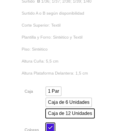
Surtido
B
1/36; 1/37; 2/38; 1/39; 1/40
Surtido A o B según disponibilidad
Corte Superior: Textil
Plantilla y Forro: Sintético y Textil
Piso: Sintético
Altura Cuña: 5,5 cm
Altura Plataforma Delantera: 1,5 cm
1 Par
Caja
Caja de 6 Unidades
Caja de 12 Unidades
Colores