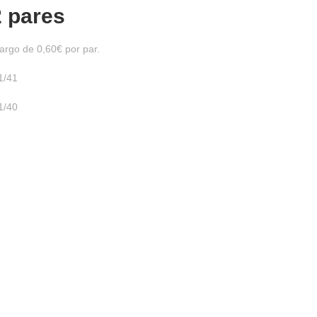
2 pares
argo de 0,60€ por par.
1/41
1/40