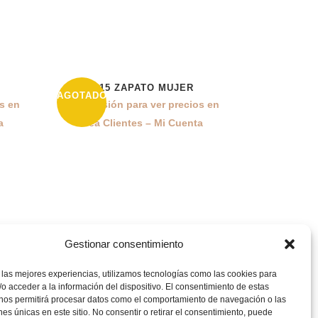
L815 ZAPATO MUJER
43%
AGOTADO
os en
Inicia sesión para ver precios en
a
Área Clientes – Mi Cuenta
CATEGORÍAS
Gestionar consentimiento
Mujer
 las mejores experiencias, utilizamos tecnologías como las cookies para
o acceder a la información del dispositivo. El consentimiento de estas
 nos permitirá procesar datos como el comportamiento de navegación o las
Hombre
ones únicas en este sitio. No consentir o retirar el consentimiento, puede