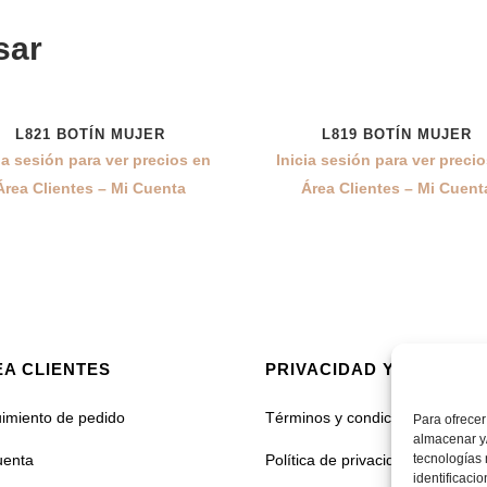
sar
L821 BOTÍN MUJER
L819 BOTÍN MUJER
ia sesión para ver precios en
Inicia sesión para ver preci
Área Clientes – Mi Cuenta
Área Clientes – Mi Cuent
A CLIENTES
PRIVACIDAD Y COOKIES
imiento de pedido
Términos y condiciones
Para ofrecer
almacenar y/
uenta
Política de privacidad
tecnologías
identificaci