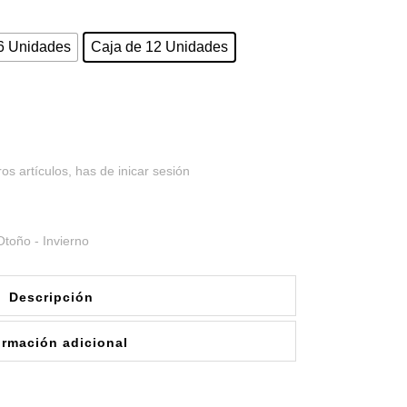
6 Unidades
Caja de 12 Unidades
os artículos, has de inicar sesión
Otoño - Invierno
Descripción
ormación adicional