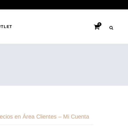
0
UTLET
recios en Área Clientes – Mi Cuenta