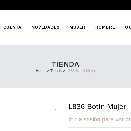
I CUENTA
NOVEDADES
MUJER
HOMBRE
O
TIENDA
INES
BAILARINA
Home
>
Tienda
>
L836 Botín Mujer
ATOS
ZAPATO PRIMAVERA
SANDALIA PRIMAVERA
L836 Botín Mujer
Inicia sesión para ver p