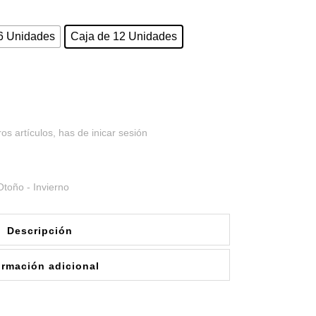
6 Unidades
Caja de 12 Unidades
os artículos, has de inicar sesión
Otoño - Invierno
Descripción
ormación adicional