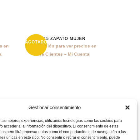
L815 ZAPATO MUJER
43%
AGOTADO
os en
Inicia sesión para ver precios en
a
Área Clientes – Mi Cuenta
CATEGORÍAS
Gestionar consentimiento
Mujer
 las mejores experiencias, utilizamos tecnologías como las cookies para
o acceder a la información del dispositivo. El consentimiento de estas
 nos permitirá procesar datos como el comportamiento de navegación o las
Hombre
ones únicas en este sitio. No consentir o retirar el consentimiento, puede