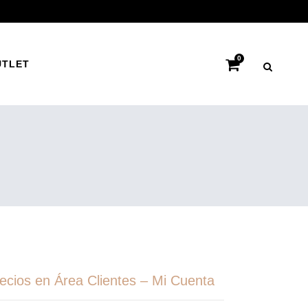
0
UTLET
recios en Área Clientes – Mi Cuenta