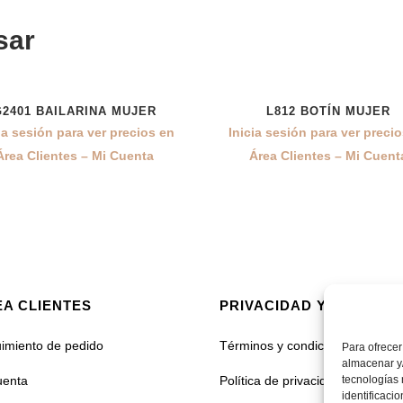
sar
G2401 BAILARINA MUJER
L812 BOTÍN MUJER
ia sesión para ver precios en
Inicia sesión para ver preci
Área Clientes – Mi Cuenta
Área Clientes – Mi Cuent
A CLIENTES
PRIVACIDAD Y COOKIES
imiento de pedido
Términos y condiciones
Para ofrecer
almacenar y/
uenta
Política de privacidad
tecnologías
identificaci