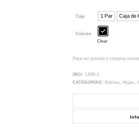
1 Par
Caja de 
Caja
Colores
Clear
Para ver precios y comprar nuestr
SKU:
L839-1
CATEGORÍAS:
Botines
,
Mujer
,
Inf