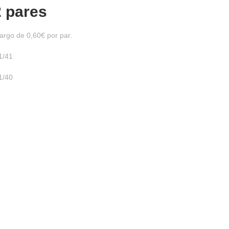
2 pares
argo de 0,60€ por par.
1/41
1/40