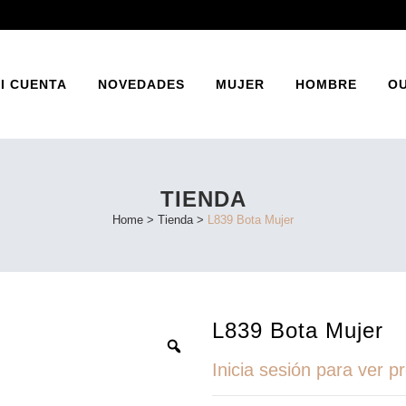
I CUENTA
NOVEDADES
MUJER
HOMBRE
O
TIENDA
INES
BAILARINA
Home
>
Tienda
>
L839 Bota Mujer
ATOS
ZAPATO PRIMAVERA
SANDALIA PRIMAVERA
L839 Bota Mujer
Inicia sesión para ver p