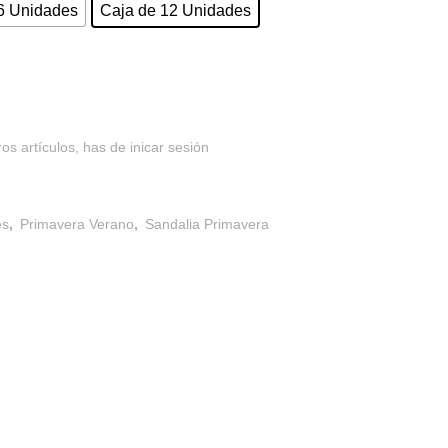
6 Unidades
Caja de 12 Unidades
os artículos, has de inicar sesión
es
,
Primavera Verano
,
Sandalia Primavera