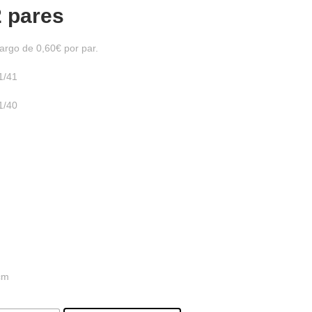
2 pares
argo de 0,60€ por par.
1/41
1/40
 cm