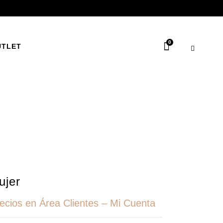
0
UTLET
ujer
recios en Área Clientes – Mi Cuenta