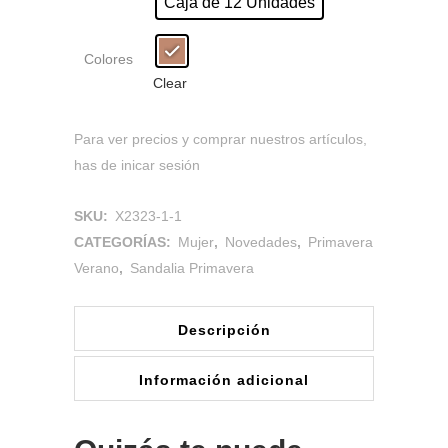
Caja de 12 Unidades
Colores
Clear
Para ver precios y comprar nuestros artículos,
has de inicar sesión
SKU:
X2323-1-1
CATEGORÍAS:
Mujer
,
Novedades
,
Primavera
Verano
,
Sandalia Primavera
Descripción
Información adicional