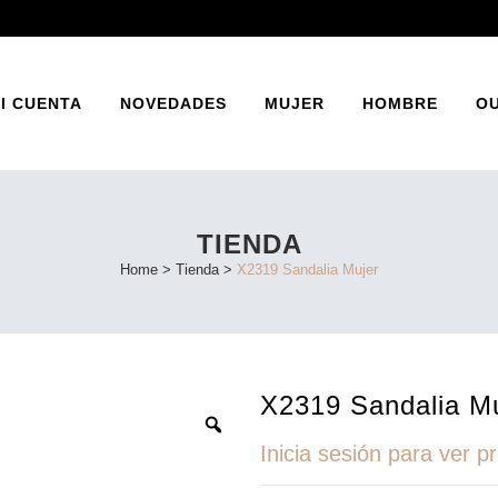
I CUENTA
NOVEDADES
MUJER
HOMBRE
O
TIENDA
INES
BAILARINA
Home
>
Tienda
>
X2319 Sandalia Mujer
ATOS
ZAPATO PRIMAVERA
SANDALIA PRIMAVERA
X2319 Sandalia M
Inicia sesión para ver p