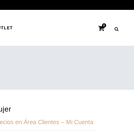
0
UTLET
ujer
recios en Área Clientes – Mi Cuenta