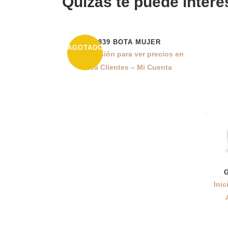
Quizás te puede intere
L839 BOTA MUJER
AGOTADO
Inicia sesión para ver precios en
Área Clientes – Mi Cuenta
Inic