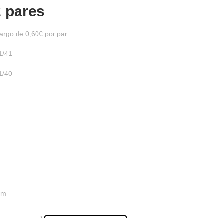
2 pares
argo de 0,60€ por par.
1/41
1/40
 cm