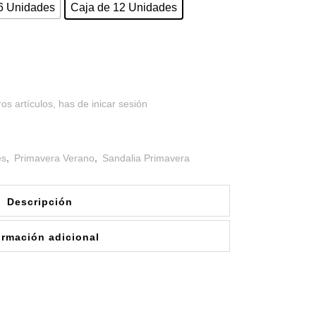
6 Unidades
Caja de 12 Unidades
os artículos, has de inicar sesión
es
,
Primavera Verano
,
Sandalia Primavera
Descripción
ormación adicional