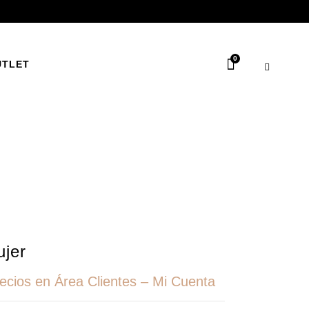
0
UTLET
ujer
recios en Área Clientes – Mi Cuenta