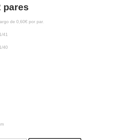
2 pares
argo de 0,60€ por par.
1/41
1/40
 cm