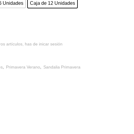
6 Unidades
Caja de 12 Unidades
os artículos, has de inicar sesión
es
,
Primavera Verano
,
Sandalia Primavera