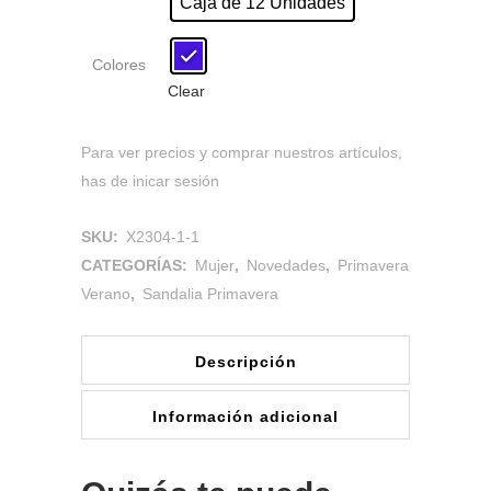
Caja de 12 Unidades
Colores
Clear
Para ver precios y comprar nuestros artículos,
has de inicar sesión
SKU:
X2304-1-1
CATEGORÍAS:
Mujer
,
Novedades
,
Primavera
Verano
,
Sandalia Primavera
Descripción
Información adicional