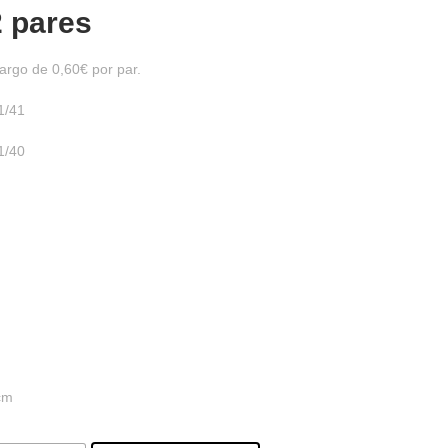
2 pares
argo de 0,60€ por par.
1/41
1/40
 cm