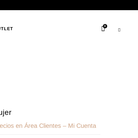
0
UTLET
ujer
recios en Área Clientes – Mi Cuenta