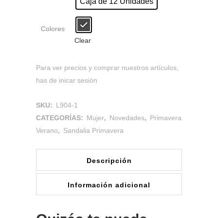
Caja de 12 Unidades
Colores
Clear
Para ver precios y comprar nuestros artículos,
has de inicar sesión
SKU:
L904-1
CATEGORÍAS:
Mujer
,
Novedades
,
Primavera
Verano
,
Sandalia Primavera
Descripción
Información adicional