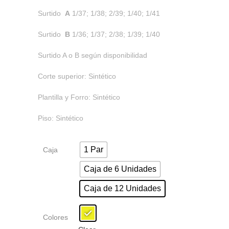
Surtido
A
1/37; 1/38; 2/39; 1/40; 1/41
Surtido
B
1/36; 1/37; 2/38; 1/39; 1/40
Surtido A o B según disponibilidad
Corte superior: Sintético
Plantilla y Forro: Sintético
Piso: Sintético
1 Par
Caja
Caja de 6 Unidades
Caja de 12 Unidades
Colores