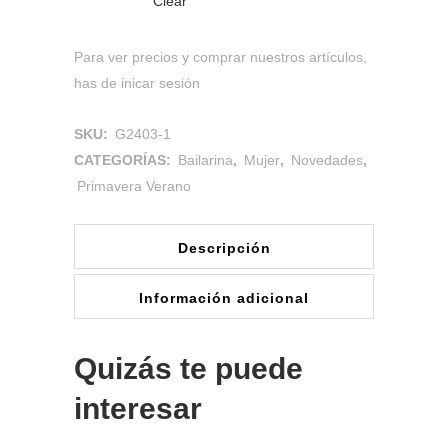
Clear
Para ver precios y comprar nuestros artículos,
has de inicar sesión
SKU:
G2403-1
CATEGORÍAS:
Bailarina
,
Mujer
,
Novedades
,
Primavera Verano
Descripción
Información adicional
Quizás te puede
interesar